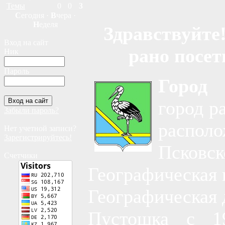
Темы
0
0
3
С
егодня ·
В
чера ·
Н
еделя
Здравствуйте!
Вход на сайт
рано посет
Ник
Пароль
Город
город р
Забыли пароль?
распо
Нет учетной записи?
Зарегистрируйтесь!
Псковск
Счетчики
Географическая 
Географическая д
Пустошка с 19