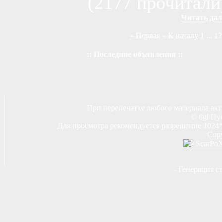
(2177 прочитали
Читать дал
« Первая
« К началу
1
...
12
:: Последние объявления ::
При перепечатке любого материала акт
© tigl Пу
Для просмотра рекомендуется разрешение 1024*7
Copy
- Генерация с