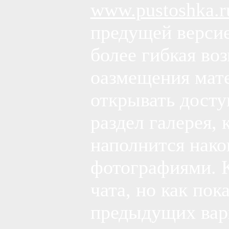
www.pustoshka.r
предущей версие
более гибкая во
оазмещения мате
открывать досту
раздел галерея, 
наполнится нак
фотографиями. 
чата, но как пок
предыдущих вари