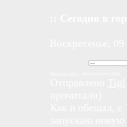
:: Сегодня в гор
Воскресенье, 09 
Новости сайта
: Новая версия сайта.
Отправлено
Tigl
прочитали)
Как и обещал, с 
запускаю новую