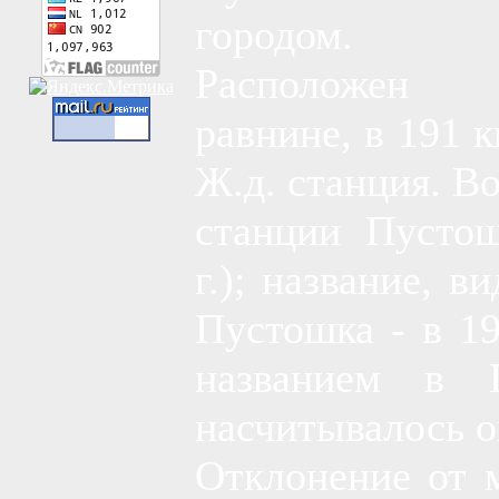
городом.
Расположен 
равнине, в 191 к
Ж.д. станция. В
станции Пустош
г.); название, 
Пустошка - в 19
названием в П
насчитывалось о
Отклонение от 