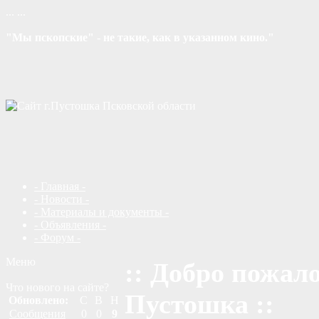
...
...
"Мы пскопские" - не такие, как в указанном кино."
- Главная -
- Новости -
- Материалы и документы -
- Объявления -
- Форум -
Меню
:: Добро пожало
Что нового на сайте?
Пустошка ::
Обновлено:
С
В
Н
Сообщения
0
0
9