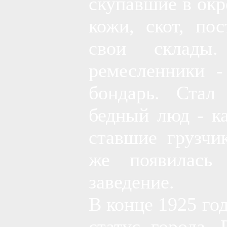
скупавшие в окр
кожи, скот, по
свои склады
ремесленники -
бондарь. Стал
бедный люд - к
ставшие грузчи
же появилась
заведение.
В конце 1925 го
статус города.