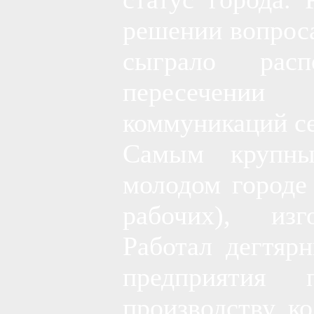
решении вопроса
сыграло рас
пересечен
коммуникаций се
Самым крупны
молодом городе
рабочих), изг
Работал дегтяр
предприятия
производству к