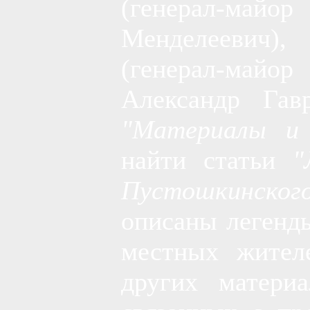
(генерал-майо
Менделеевич),
(генерал-ма
Александр Гав
"Материалы и
найти статьи
"Л
Пустошкинског
описаны легенд
местных жител
других матери