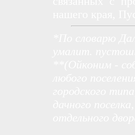
связанных с п
нашего края, Пу
*По словарю Да
умалит. пустошь
**(Ойконим - со
любого поселения
городского типа
дачного поселка,
отдельного двора