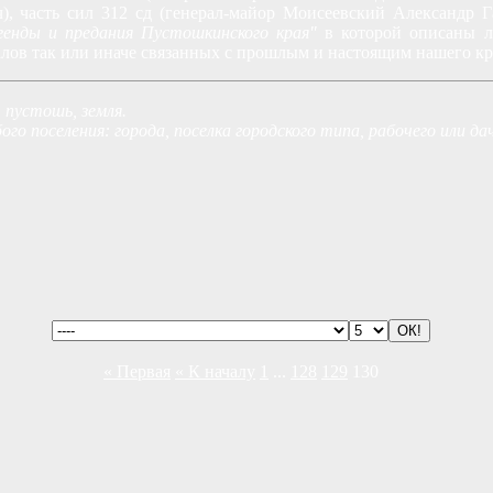
, часть сил 312 сд (генерал-майор Моисеевский Александр 
енды и предания Пустошкинского края"
в которой описаны л
иалов так или иначе связанных с прошлым и настоящим нашего к
 пустошь, земля.
го поселения: города, поселка городского типа, рабочего или дач
« Первая
« К началу
1
...
128
129
130