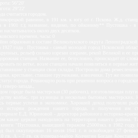
ота: 56°20'
гота: 29°22'
да считается городом.
икорецкой равнине, в 191 км. к югу от г. Пскова. Ж.д. стан
 в 1901 г.); название, видимо, по ойкониму** Пустошка - в 
и насчитывалось около двух десятков.
ковского времени, часы: 0
он образован в составе Великолукского округа Ленинградской
 1927 года . Пустошка - самый молодой город Псковской област
рупных, рельеф сильно изрезан озерами, рекой Великой и ее п
орожная станция. Название ее, безусловно, происходит от слова
ировать по ветке, возле станции начали появляться и первые жи
поставившие у станции свои склады. Построили дома ремесленник
ики, крестьяне, ставшие грузчиками, извозчики. Тут же появила
статус города. Решающую роль при решении вопроса о городско
северо-запада.,
м городе была мастерская (30 рабочих), изготовляющая плуги.
одству колбас, три кузницы и несколько бытовых мастерских.
сь первые успехи в экономике. Хороший доход получили рыб
 о истории рождения нашего города, о получения им ст
атериале Е.Д. Юриновой - директора районного историко-краев
ом какие церкви находились на территории нашего района. Т
книги "Пустошка, вышедшей тиражом 25000экз. в 1982 году. Н
д был оккупирован 16 июля 1941 г. и освобожден 27 феврал
 гв. А - 7 гв. ск (генерал-майор Колчигин Богдан Константино