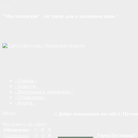
...
...
"Мы пскопские" - не такие, как в указанном кино."
- Главная -
- Новости -
- Материалы и документы -
- Объявления -
- Форум -
Меню
:: Добро пожаловать на сайт г. Пусто
Что нового на сайте?
Обновлено:
С
В
Н
Город Пустошка
*
Сообщения
0
0
9