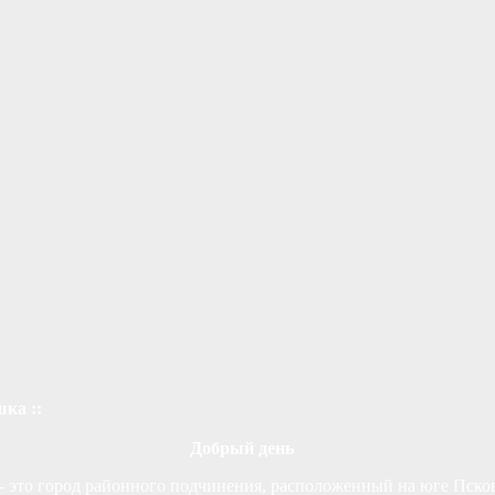
шка ::
Добрый день
 - это город районного подчинения, расположенный на юге Пско