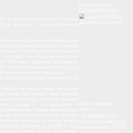
Погода в городе
Погода в Пустошке
Gismeteo
ция. Возник как посёлок при станции
Прогноз на 2 недели
19 в. деревень с таким названием в
 области постановлением Президиума
и. Его основание относится к началу
ритоками. Город Пустошка образовался
 "пустошь", что и было ранее на этом
тели. Это были торговцы, скупавшие в
и - кузнец, жестянщик, бондарь. Стал
сь лавка и питейное заведение.
м статусе сыграло расположение ее на
 Работал дегтярный завод, кустарные
 Население Пустошки к тому времени
оловецкие артели, укрепила позиции
Самые читаемые
атуса города и т.д. рассказано в
новости
едческого музея
"Православные храмы
·
ак же много интересного об истории
В Великих Луках
асколько известно это единственная
состоялось первенство
я 1944 г. войсками 2 ПрибФ в ходе
города по боксу
(7422)
вич) в составе: 119 гв. сд (генерал-
·
Турбазе "Алоль" 1