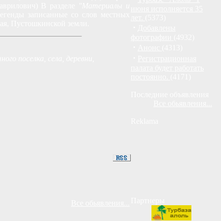
Гаврилович) В разделе
"Материалы и
июня исполняется 35
егенды записанные со слов местных
лет.
(5373)
рая, Пустошкинской земли.
·
Добавлены
фотографии
(4932)
·
Анонс
(4313)
·
ного поселка, села, деревни,
Регистрационная
палата будет работать
постоянно.
(4171)
Последние объявления
Все обьявления...
Reklama
Партнеры
Все обьявления...