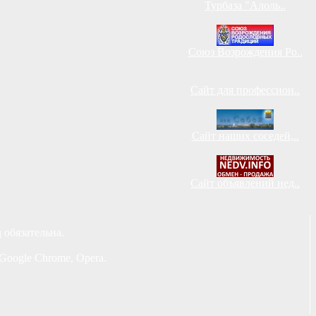
Турбаза "Алоль..
Союз Возрождения Ро..
Сайт для профессион..
Сайт наших соседей,..
Сайт объявлений нед..
u
обязательна.
Google Chrome, Opera.