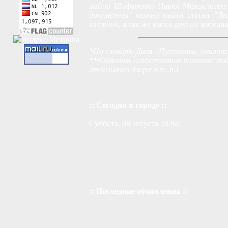
майор Шафаренко Павел Менделеевич)
документы"
можно найти статьи
"Лег
жителей, а так же масса других матер
*По словарю Даля - Пустошка, умалит.
**(Ойконим - собственное название любо
отдельного двора и т. п.)
:: Сегодня в городе ::
Суббота, 08 августа 2026г.
:: Последние объявления ::