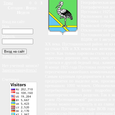
Географическая шир
Темы
0
0
3
Географическая дол
С
егодня ·
В
чера ·
Пустошка с 1925 го
Н
еделя
Расположен на Вел
Пустошка (открыта
Вход на сайт
Псковской губерни
Ник
Отклонение от мос
Пустошкинский рай
Пароль
ВЦИК от 1 августа
XX века. Пустошкинский район не из к
на стыке XlX и XX веков как железнод
месте. Как только паровозы стали курс
Забыли пароль?
окрестных деревнях лен, кожи, скот, 
селиться и другой бедный люд - каменщ
Нет учетной записи?
В конце 1925 года Пустошка получает 
Зарегистрируйтесь!
пересечении важнейших коммуникаций 
Самым крупным предприятием в молодо
Счетчики
предприятия по выделке кож, произв
превышало 1000 человек. Обозначили
потребкооперация. Более подробно
вышеперечисленных разделах. Так в м
земли Пустошкинской"
рассказано о т
района можно почерпнуть и из главы 
книга о Пустошке. В годы ВОВ горо
Старорусско-Новоржевской операции:10